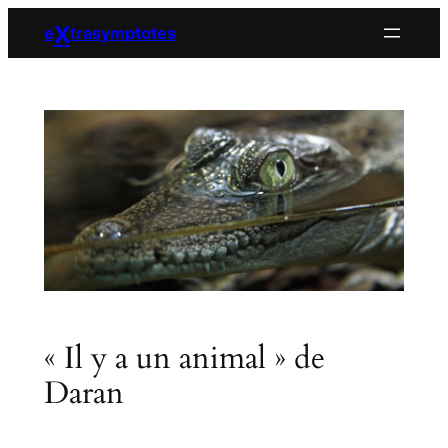
Aller
X
e
trasymptotes
au
contenu
« Il y a un animal » de
Daran