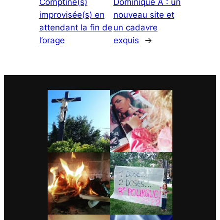
Comptine(s)
Dominique A : un
improvisée(s) en
nouveau site et
attendant la fin de
un cadavre
l’orage
exquis
→