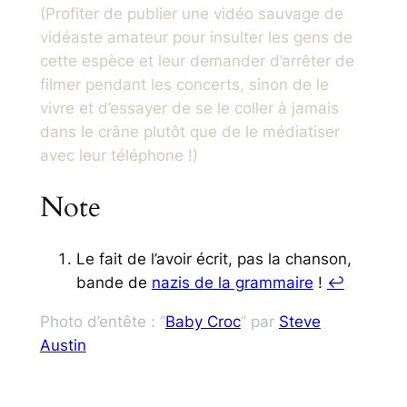
(Profiter de publier une vidéo sauvage de
vidéaste amateur pour insulter les gens de
cette espèce et leur demander d’arrêter de
filmer pendant les concerts, sinon de le
vivre et d’essayer de se le coller à jamais
dans le crâne plutôt que de le médiatiser
avec leur téléphone !)
Note
Le fait de l’avoir écrit, pas la chanson,
bande de
nazis de la grammaire
!
↩︎
Photo d’entête : “
Baby Croc
” par
Steve
Austin