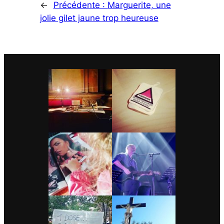
←
Précédente :
Marguerite, une
jolie gilet jaune trop heureuse