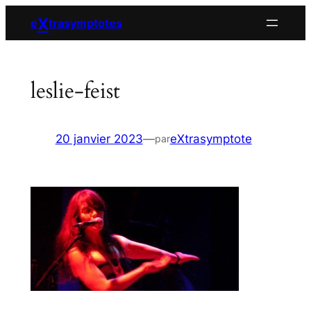
Aller
X
e
trasymptotes
au
contenu
leslie-feist
20 janvier 2023
—
eXtrasymptote
par