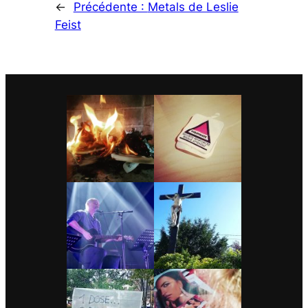
←
Précédente :
Metals de Leslie
Feist