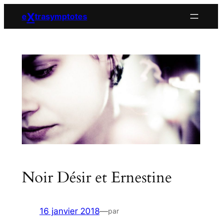
Aller
X
e
trasymptotes
au
contenu
Noir Désir et Ernestine
16 janvier 2018
—
par