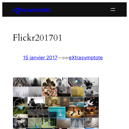
Aller
X
e
trasymptotes
au
contenu
Flickr201701
15 janvier 2017
—
eXtrasymptote
par