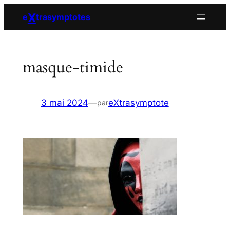
Aller
X
e
trasymptotes
au
contenu
masque-timide
3 mai 2024
—
eXtrasymptote
par