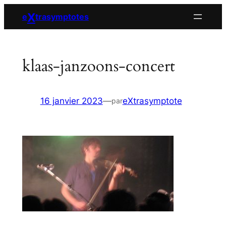
Aller
X
e
trasymptotes
au
contenu
klaas-janzoons-concert
16 janvier 2023
—
eXtrasymptote
par