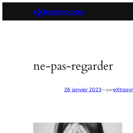
Aller
X
e
trasymptotes
au
contenu
ne-pas-regarder
26 janvier 2023
—
eXtrasy
par